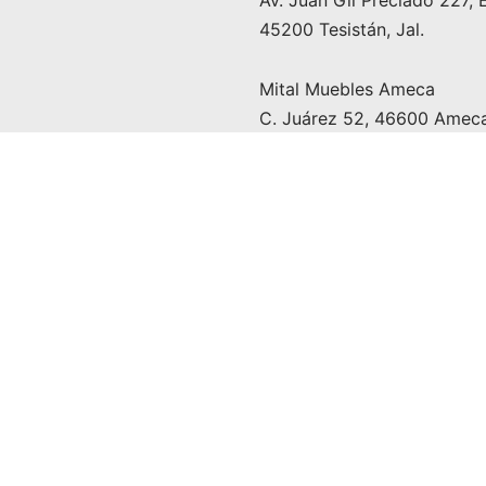
45200 Tesistán, Jal.
Mital Muebles Ameca
C. Juárez 52, 46600 Ameca,
Mital Muebles 2024 |
Aviso de Privacidad
|
Políticas de Garantía