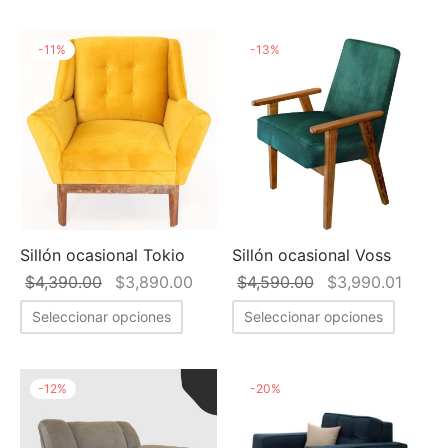
$4,390.00.
$4,390.00.
-
11
%
-
13
%
Sillón ocasional Tokio
Sillón ocasional Voss
El precio
El precio
El precio
El pr
$
4,390.00
$
3,890.00
$
4,590.00
$
3,990.01
original
actual es:
original
actual
Seleccionar opciones
Seleccionar opciones
era:
$3,890.00.
era:
$3,99
$4,390.00.
$4,590.00.
-
12
%
-
20
%