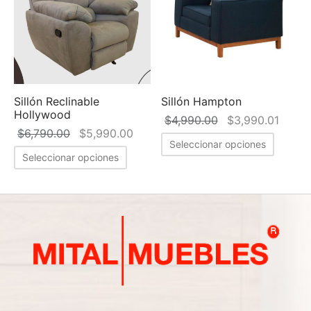
Sillón Reclinable
Sillón Hampton
Hollywood
El precio
El pr
$
4,990.00
$
3,990.01
El precio
El precio
$
6,790.00
$
5,990.00
original
actual
Seleccionar opciones
original
actual es:
era:
$3,99
Seleccionar opciones
era:
$5,990.00.
$4,990.00.
$6,790.00.