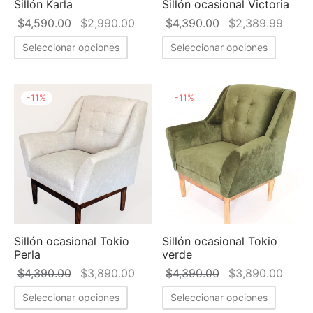
Sillón Karla
Sillón ocasional Victoria
El precio
El precio
El precio
El pr
$
4,590.00
$
2,990.00
$
4,390.00
$
2,389.99
original
actual es:
original
actua
Seleccionar opciones
Seleccionar opciones
era:
$2,990.00.
era:
$2,38
$4,590.00.
$4,390.00.
-
11
%
-
11
%
Sillón ocasional Tokio
Sillón ocasional Tokio
Perla
verde
El precio
El precio
El precio
El pr
$
4,390.00
$
3,890.00
$
4,390.00
$
3,890.00
original
actual es:
original
actua
Seleccionar opciones
Seleccionar opciones
era:
$3,890.00.
era:
$3,89