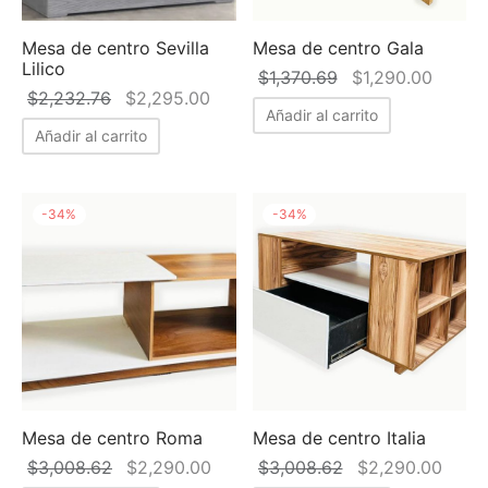
Mesa de centro Sevilla
Mesa de centro Gala
Lilico
El precio
El pre
$
1,370.69
$
1,290.00
El precio
El precio
$
2,232.76
$
2,295.00
original
actual
Añadir al carrito
original
actual es:
era:
$1,290
Añadir al carrito
era:
$2,295.00.
$1,370.69.
$2,232.76.
-
34
%
-
34
%
Mesa de centro Roma
Mesa de centro Italia
El precio
El precio
El precio
El pr
$
3,008.62
$
2,290.00
$
3,008.62
$
2,290.00