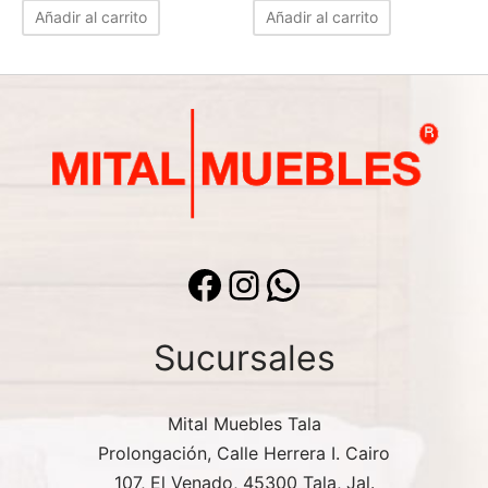
original
actual es:
original
actua
Añadir al carrito
Añadir al carrito
era:
$2,290.00.
era:
$2,2
$3,008.62.
$3,008.62.
Facebook
Instagram
WhatsApp
Sucursales
Mital Muebles Tala
Prolongación, Calle Herrera I. Cairo
107, El Venado, 45300 Tala, Jal.