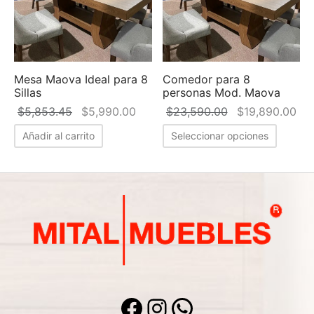
 Seat
as para comedor
eceras
et
a doble
jos
ones
as para comedor
adores
Mesa Maova Ideal para 8
Comedor para 8
ón ocasional
teras
es
Sillas
personas Mod. Maova
El precio
El precio
El precio
El 
$
5,853.45
$
5,990.00
$
23,590.00
$
19,890.00
ás Cama
cheras
teras
original
actual es:
original era:
act
Añadir al carrito
Seleccionar opciones
era:
$5,990.00.
$23,590.00.
$1
inables
$5,853.45.
s
s de Centro
eros/Muebles de Tv
Facebook
Instagram
WhatsApp