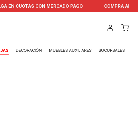
OTAS CON MERCADO PAGO
COMPRA AHORA Y PAGA 
AJAS
DECORACIÓN
MUEBLES AUXILIARES
SUCURSALES
-
%