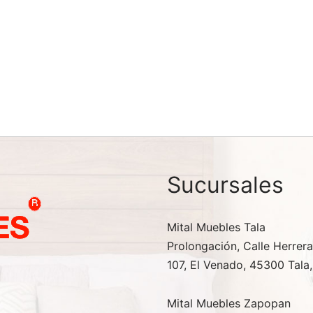
ón Tacto Económico
Colchón Spring Air Irlanda
édico
Colchoneta
Rango de
Rang
0.00
-
$
1,690.00
$
3,490.00
-
$
7,990.00
precios:
preci
ccionar opciones
Seleccionar opciones
desde
desd
$1,390.00
$3,4
hasta
hast
$1,690.00
$7,9
Sucursales
Mital Muebles Tala
Prolongación, Calle Herrera 
107, El Venado, 45300 Tala,
Mital Muebles Zapopan