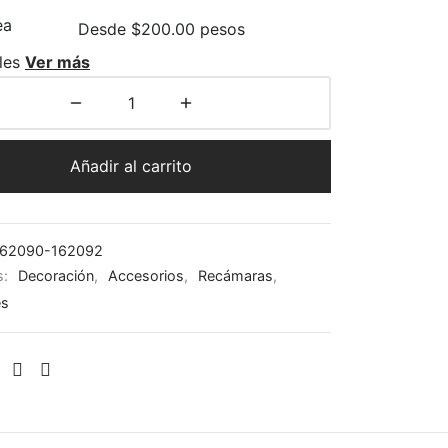
Desde $200.00 pesos
les
Ver más
Añadir al carrito
62090-162092
s:
Decoración
,
Accesorios
,
Recámaras
,
es