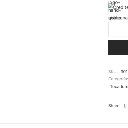
quincena
SKU:
301
Categoría
Tocador
Share