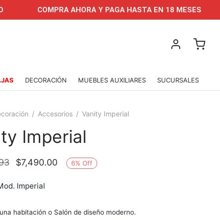
COMPRA AHORA Y PAGA HASTA EN 18 MESES
APR
AJAS
DECORACIÓN
MUEBLES AUXILIARES
SUCURSALES
coración
/
Accesorios
/
Vanity Imperial
ty Imperial
El precio
El precio
.93
$
7,490.00
6
%
Off
original
actual es:
od. Imperial
era:
$7,490.00.
$6,887.93.
 una habitación o Salón de diseño moderno.