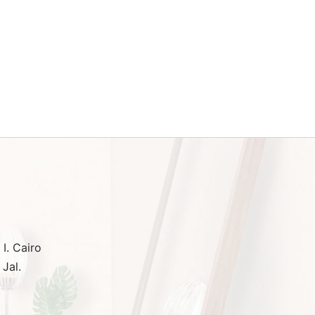
 Doble
Cabecera Dali
Rango de
$
2,590.00
-
$
3,590.00
o de
precios:
Seleccionar opciones
os:
desde
e
$2,590.00
90.00
hasta
a
$3,590.00
90.00
I. Cairo
 Jal.