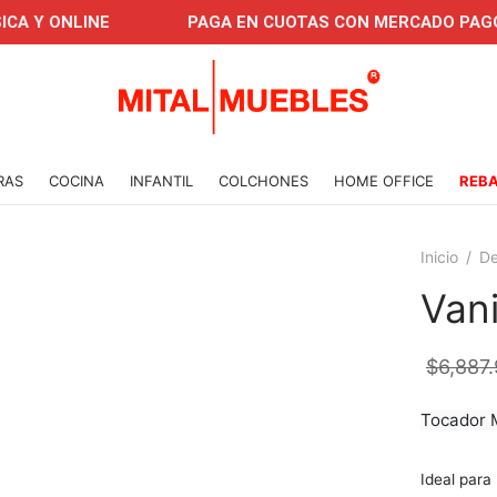
LINE
PAGA EN CUOTAS CON MERCADO PAGO
RAS
COCINA
INFANTIL
COLCHONES
HOME OFFICE
REB
Inicio
/
De
Vani
$
6,887
Tocador M
Ideal para