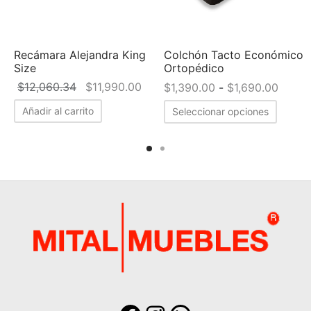
Recámara Alejandra King
Colchón Tacto Económico
Size
Ortopédico
ngo de
El precio
El precio
Rango
$
12,060.34
$
11,990.00
$
1,390.00
-
$
1,690.00
cios:
original
actual es:
precio
sde
Añadir al carrito
Seleccionar opciones
era:
$11,990.00.
desde
,590.00
$12,060.34.
$1,39
sta
hasta
,590.00
$1,69
Facebook
Instagram
WhatsApp