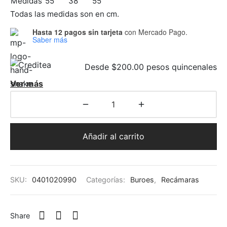
Medidas
55
38
55
 Seat
as para comedor
eceras
et
a doble
jos
Todas las medidas son en cm.
Hasta 12 pagos sin tarjeta
con Mercado Pago.
ones
as para comedor
adores
Saber más
ón ocasional
teras
es
Desde $200.00 pesos quincenales
ás Cama
cheras
teras
Ver más
inables
s
Añadir al carrito
s de Centro
SKU:
0401020990
Categorías:
Buroes
,
Recámaras
eros/Muebles de Tv
Share