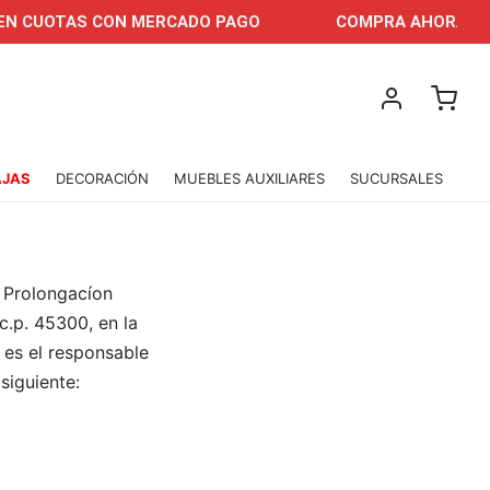
S CON MERCADO PAGO
COMPRA AHORA Y PAGA HAST
AJAS
DECORACIÓN
MUEBLES AUXILIARES
SUCURSALES
 Prolongacíon
c.p. 45300, en la
 es el responsable
siguiente: