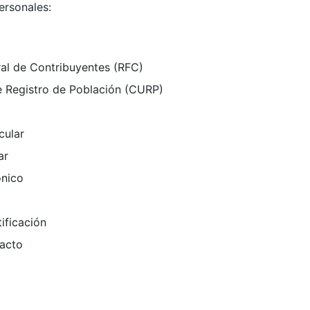
ersonales:
ral de Contribuyentes (RFC)
e Registro de Población (CURP)
cular
ar
ónico
ificación
acto