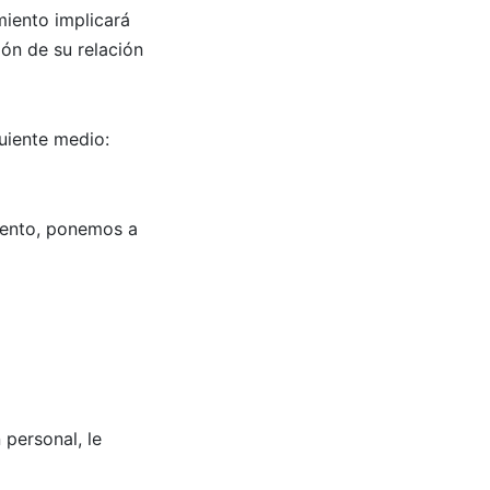
miento implicará
ión de su relación
guiente medio:
miento, ponemos a
 personal, le