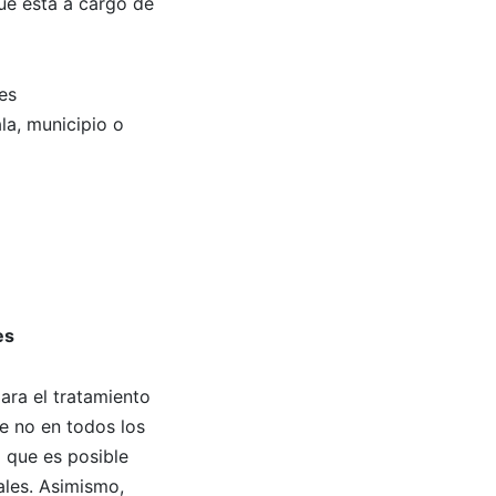
ue está a cargo de
es
ala, municipio o
es
ara el tratamiento
e no en todos los
 que es posible
ales. Asimismo,