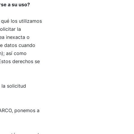
rse a su uso?
qué los utilizamos
licitar la
ea inexacta o
 de datos cuando
n); así como
 Estos derechos se
la solicitud
s ARCO, ponemos a