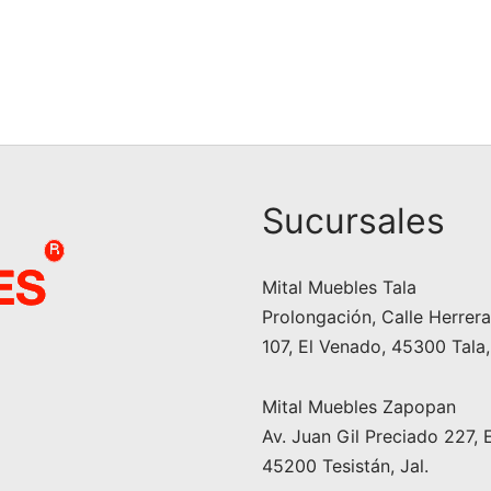
Especiero
Cocina Yuliana Chocolate
El precio
El precio
El precio
El 
89.99
$
1,890.00
$
10,990.00
$
9,990.00
original
actual es:
original era:
act
ccionar opciones
Seleccionar opciones
era:
$1,890.00.
$10,990.00.
$9,
$2,389.99.
Sucursales
Mital Muebles Tala
Prolongación, Calle Herrera 
107, El Venado, 45300 Tala,
Mital Muebles Zapopan
Av. Juan Gil Preciado 227, 
45200 Tesistán, Jal.