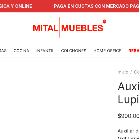
 ONLINE
PAGA EN CUOTAS CON MERCADO PAGO
RAS
COCINA
INFANTIL
COLCHONES
HOME OFFICE
REB
Inicio
/
Co
Auxi
Lupi
$
990.0
Auxiliar 
Mdf termi