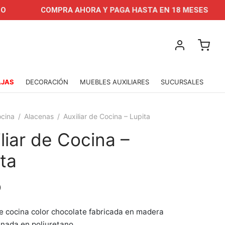
COMPRA AHORA Y PAGA HASTA EN 18 MESES
A
AJAS
DECORACIÓN
MUEBLES AUXILIARES
SUCURSALES
cina
/
Alacenas
/
Auxiliar de Cocina – Lupita
liar de Cocina –
ta
0
de cocina color chocolate fabricada en madera
nada en poliuretano.