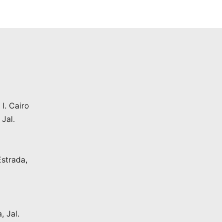
90.01.
era:
$10,890.00.
$11,890.00.
I. Cairo
 Jal.
Estrada,
 Jal.