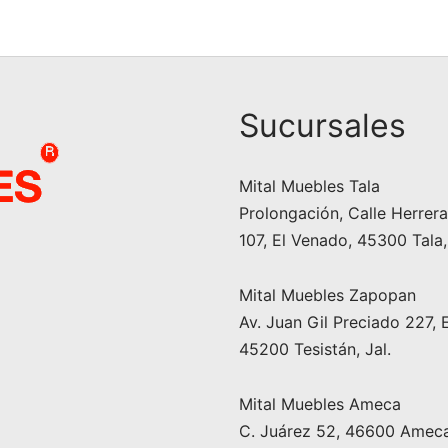
original
actual es:
era:
$3,9
ccionar opciones
era:
$2,490.00.
$4,390.00.
$2,990.00.
Sucursales
Mital Muebles Tala
Prolongación, Calle Herrera 
107, El Venado, 45300 Tala,
Mital Muebles Zapopan
Av. Juan Gil Preciado 227, 
45200 Tesistán, Jal.
Mital Muebles Ameca
C. Juárez 52, 46600 Ameca,