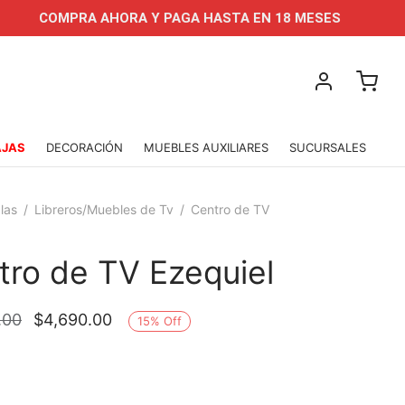
OMPRA AHORA Y PAGA HASTA EN 18 MESES
APROVE
AJAS
DECORACIÓN
MUEBLES AUXILIARES
SUCURSALES
las
/
Libreros/Muebles de Tv
/
Centro de TV
tro de TV Ezequiel
El precio
El precio
.00
$
4,690.00
15
%
Off
original
actual es:
era:
$4,690.00.
$5,490.00.