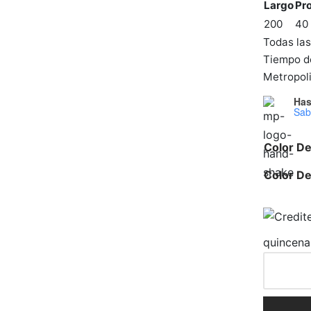
Largo
Pr
200
40
Todas la
Tiempo de
Metropoli
Has
Sab
Color D
Color De
quincena