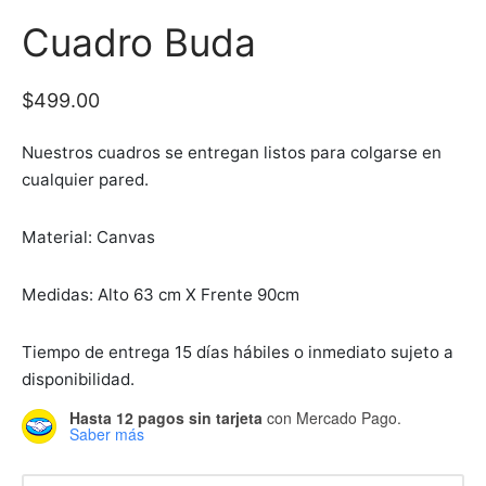
 Seat
as para comedor
eceras
et
a doble
jos
Cuadro Buda
ones
as para comedor
adores
$
499.00
ón ocasional
teras
es
Nuestros cuadros se entregan listos para colgarse en
ás Cama
cheras
teras
cualquier pared.
inables
Material: Canvas
s
Medidas: Alto 63 cm X Frente 90cm
s de Centro
Tiempo de entrega 15 días hábiles o inmediato sujeto a
disponibilidad.
eros/Muebles de Tv
Hasta 12 pagos sin tarjeta
con Mercado Pago.
Saber más