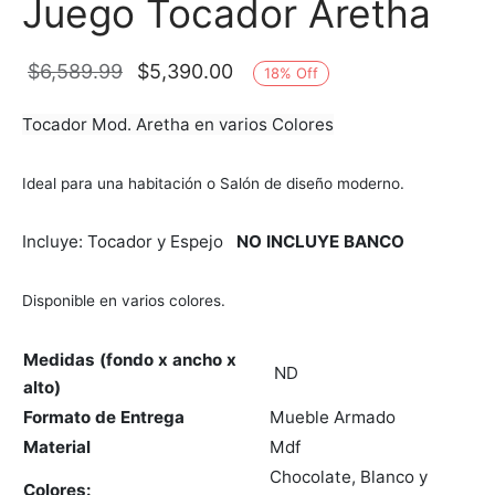
Juego Tocador Aretha
 Seat
as para comedor
eceras
et
a doble
jos
El precio
El precio
ones
as para comedor
adores
$
6,589.99
$
5,390.00
18
%
Off
original
actual es:
Tocador Mod. Aretha en varios Colores
ón ocasional
teras
es
era:
$5,390.00.
$6,589.99.
ás Cama
cheras
teras
Ideal para una habitación o Salón de diseño moderno.
inables
Incluye: Tocador y Espejo
NO INCLUYE BANCO
s
Disponible en varios colores.
s de Centro
Medidas (fondo x ancho x
ND
alto)
eros/Muebles de Tv
Formato de Entrega
Mueble Armado
Material
Mdf
Chocolate, Blanco y
Colores: