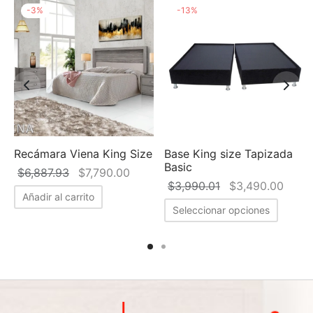
-
3
%
-
13
%
Recámara Viena King Size
Base King size Tapizada
Basic
go de
El precio
El precio
$
6,887.93
$
7,790.00
El precio
El pr
$
3,990.01
$
3,490.00
ios:
original
actual es:
Añadir al carrito
original
actua
de
era:
$7,790.00.
Seleccionar opciones
era:
$3,4
190.00
$6,887.93.
$3,990.01.
ta
190.00