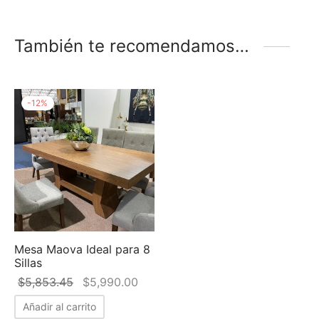
También te recomendamos…
-
12
%
Mesa Maova Ideal para 8
Sillas
El precio
El precio
$
5,853.45
$
5,990.00
original
actual es:
Añadir al carrito
era:
$5,990.00.