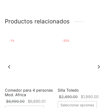
$5,853.45.
Productos relacionados
-
1
%
-
20
%
Comedor para 4 personas
Silla Toledo
Mod. Africa
recio
El precio
El p
$
2,490.00
$
1,990.00
El precio
El precio
$
6,990.00
$
6,890.01
al es:
original
actua
Seleccionar opciones
original
actual es: