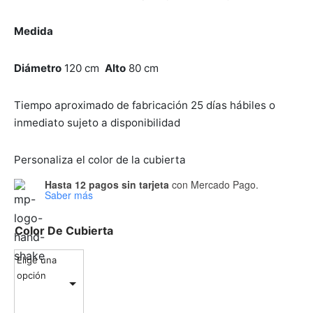
 Seat
as para comedor
eceras
et
a doble
jos
Medida
ones
as para comedor
adores
Diámetro
120 cm
Alto
80 cm
ón ocasional
teras
es
Tiempo aproximado de fabricación 25 días hábiles o
ás Cama
cheras
teras
inmediato sujeto a disponibilidad
inables
Personaliza el color de la cubierta
s
Hasta 12 pagos sin tarjeta
con Mercado Pago.
Saber más
s de Centro
Color De Cubierta
eros/Muebles de Tv
Elige una
opción