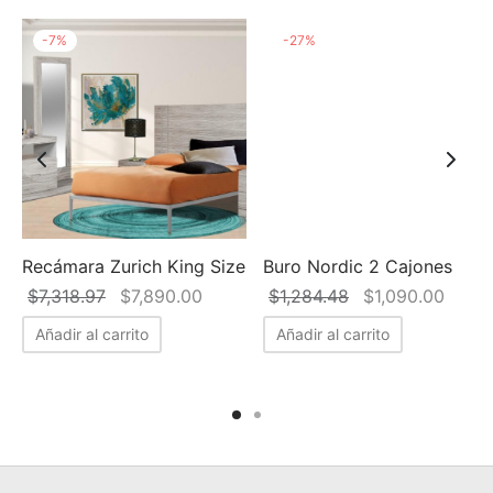
-
7
%
-
27
%
Recámara Zurich King Size
Buro Nordic 2 Cajones
El precio
El precio
El precio
El pr
$
7,318.97
$
7,890.00
$
1,284.48
$
1,090.00
go de
original
actual es:
original
actua
Añadir al carrito
Añadir al carrito
ios:
era:
$7,890.00.
era:
$1,09
de
$7,318.97.
$1,284.48.
490.00
ta
990.00