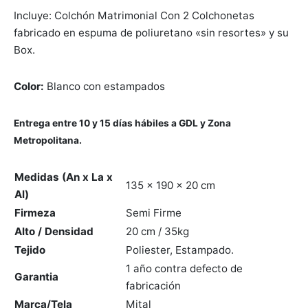
original
actual es:
 Seat
as para comedor
eceras
et
a doble
jos
Incluye: Colchón Matrimonial Con 2 Colchonetas
era:
$3,890.00.
fabricado en espuma de poliuretano «sin resortes» y su
$3,956.90.
ones
as para comedor
adores
Box.
ón ocasional
teras
es
Color:
Blanco con estampados
ás Cama
cheras
teras
Entrega entre 10
y 15
días hábiles
a GDL y Zona
Metropolitana.
inables
Medidas (An x La x
s
135 x 190 x 20 cm
Al)
Firmeza
Semi Firme
s de Centro
Alto / Densidad
20 cm / 35kg
eros/Muebles de Tv
Tejido
Poliester, Estampado.
1 año contra defecto de
Garantia
fabricación
Marca/Tela
Mital