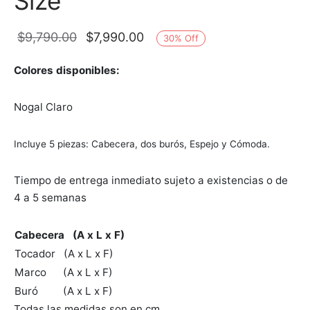
Size
El precio
El precio
$
9,790.00
$
7,990.00
30
%
Off
original
actual es:
Colores disponibles:
era:
$7,990.00.
$9,790.00.
Nogal Claro
Incluye 5
piezas
: Cabecera, dos burós, Espejo y Cómoda.
Tiempo de entrega inmediato sujeto a existencias o de
4 a 5 semanas
Cabecera (A x L x F)
Tocador (A x L x F)
Marco (A x L x F)
Buró (A x L x F)
Todas las medidas son en cm.