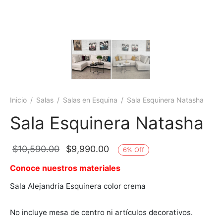
 Seat
as para comedor
eceras
et
a doble
jos
ones
as para comedor
adores
ón ocasional
teras
es
ás Cama
cheras
teras
Inicio
/
Salas
/
Salas en Esquina
/
Sala Esquinera Natasha
inables
Sala Esquinera Natasha
s
El precio
El precio
$
10,590.00
$
9,990.00
6
%
Off
s de Centro
original era:
actual es:
Conoce nuestros materiales
$10,590.00.
$9,990.00.
eros/Muebles de Tv
Sala Alejandría Esquinera color crema
No incluye mesa de centro ni artículos decorativos.