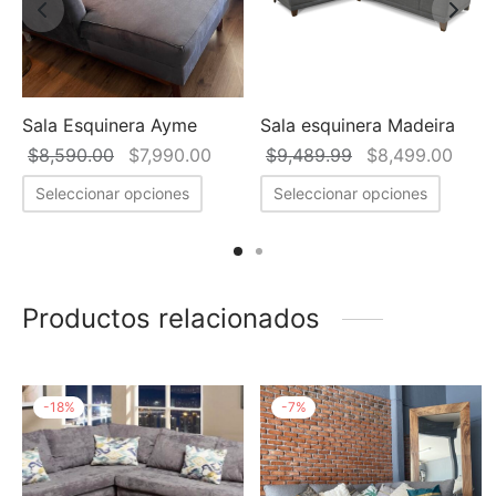
Sala Esquinera Ayme
Sala esquinera Madeira
l precio
El precio
El precio
El precio
El p
$
8,590.00
$
7,990.00
$
9,489.99
$
8,499.00
ctual es:
original
actual es:
original
actua
Seleccionar opciones
Seleccionar opciones
9,990.00.
era:
$7,990.00.
era:
$8,4
$8,590.00.
$9,489.99.
Productos relacionados
-
18
%
-
7
%