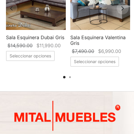
Sala Esquinera Dubai Gris
Sala Esquinera Valentina
Gris
 precio
El precio
El precio
$
14,590.00
$
11,990.00
El precio
El pr
$
7,490.00
$
6,990.00
tual es:
original
actual es:
Seleccionar opciones
original
actua
,290.00.
era:
$11,990.00.
Seleccionar opciones
era:
$6,99
$14,590.00.
$7,490.00.