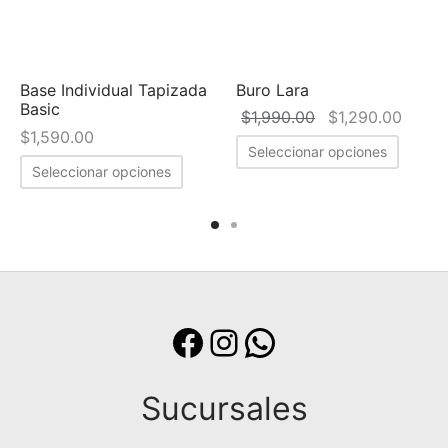
Base Individual Tapizada
Buro Lara
Basic
ngo de
El precio
El pr
$
1,990.00
$
1,290.00
$
1,590.00
cios:
original
actual
Seleccionar opciones
sde
era:
$1,29
Seleccionar opciones
,590.00
$1,990.00.
sta
,590.00
Facebook
Instagram
WhatsApp
Sucursales