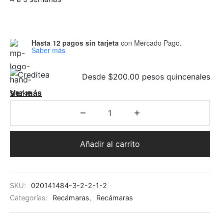
 Seat
as para comedor
eceras
et
a doble
jos
ones
as para comedor
adores
Hasta 12 pagos sin tarjeta
con Mercado Pago.
Saber más
ón ocasional
teras
es
Desde $200.00 pesos quincenales
ás Cama
cheras
teras
Ver más
inables
s
Añadir al carrito
s de Centro
eros/Muebles de Tv
SKU:
020141484-3-2-2-1-2
Categorías:
Recámaras
,
Recámaras