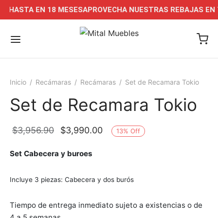
 HASTA EN 18 MESES
APROVECHA NUESTRAS REBAJAS EN TIE
Inicio
/
Recámaras
/
Recámaras
/
Set de Recamara Tokio
Set de Recamara Tokio
Back
Back
Back
Back
Back
Back
Back
Back
Back
AS
MEDORES
CÁMARAS
ARIOS/CAJONERAS
INA
ANTIL
E OFFICE
ORACIÓN
BLES AUXILIARES
El precio
El precio
$
3,956.90
$
3,990.00
13
%
Off
original
actual es:
s en Esquina
dores 4 sillas
es de Cama
odas
na completa
maras infantiles
RITORIOS
sorios
BLES DE BAÑO
Set Cabecera y buroes
era:
$3,990.00.
$3,956.90.
s 3-2-1
dores 6 Sillas
chones
eros
enas
ras
LAS
nes
Incluye 3
piezas
: Cabecera y dos burós
s
dores 8 Sillas
ámaras
neras
as
dros
Tiempo de entrega inmediato sujeto a existencias o de
4 a 5 semanas