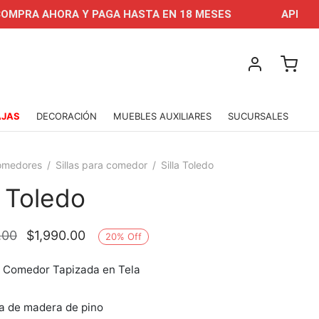
AHORA Y PAGA HASTA EN 18 MESES
APROVECHA NU
AJAS
DECORACIÓN
MUEBLES AUXILIARES
SUCURSALES
omedores
/
Sillas para comedor
/
Silla Toledo
a Toledo
El precio
El precio
.00
$
1,990.00
20
%
Off
original
actual es:
a Comedor Tapizada en Tela
era:
$1,990.00.
$2,490.00.
a de madera de pino