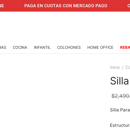
PAGA EN CUOTAS CON MERCADO PAGO
COMPRA 
RAS
COCINA
INFANTIL
COLCHONES
HOME OFFICE
REB
Inicio
/
C
Sill
$
2,490
Silla Par
Estructur