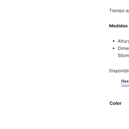
Tiempo ap
Medidas
Altur
Dimen
50c
Disponible
Has
Sab
Color