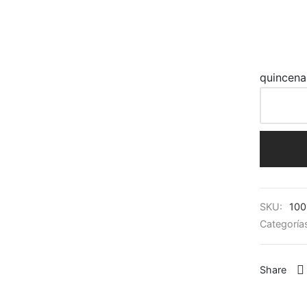
quincena
SKU:
100
Categoría
Share