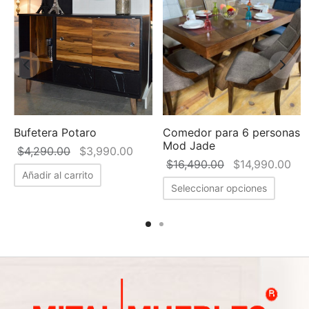
s
Bufetera Potaro
Comedor para 6 personas
Mod Jade
El precio
El precio
$
4,290.00
$
3,990.00
El precio
El precio
El 
$
16,490.00
$
14,990.00
original
actual es:
Añadir al carrito
actual es:
original
act
era:
$3,990.00.
Seleccionar opciones
$10,490.00.
era:
$14
$4,290.00.
$16,490.00.