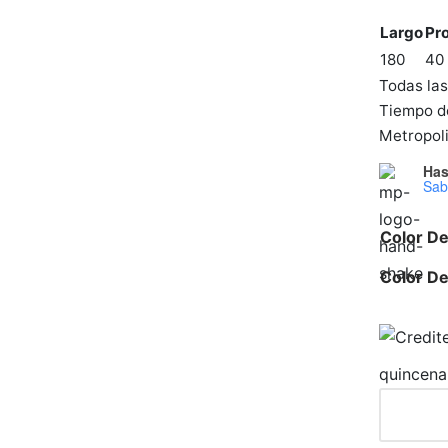
Largo
Pr
180
40
Todas la
Tiempo de
Metropoli
Has
Sab
Color D
Color De
quincena