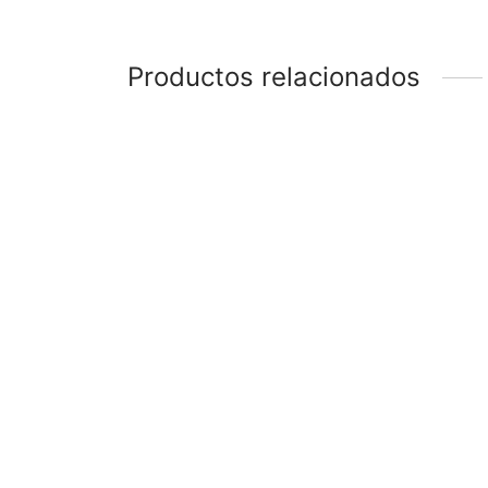
era:
$4,690.00.
Sele
$5,490.00.
Productos relacionados
-
%
-
%
Sillón Ocasional Nala Varios
Sala 
Colores
$
10,