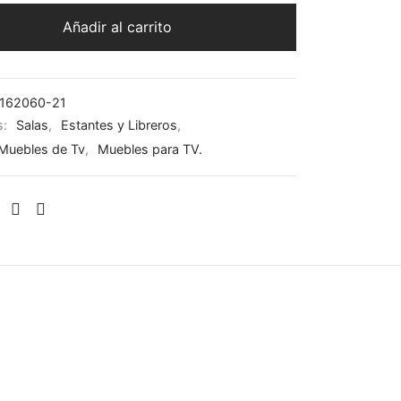
Añadir al carrito
162060-21
s:
Salas
,
Estantes y Libreros
,
/Muebles de Tv
,
Muebles para TV.