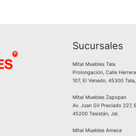
original era:
actual es:
original
actua
ccionar opciones
Seleccionar opciones
$10,590.00.
$9,990.00.
era:
$3,9
$4,390.00.
Sucursales
Mital Muebles Tala
Prolongación, Calle Herrera 
107, El Venado, 45300 Tala,
Mital Muebles Zapopan
Av. Juan Gil Preciado 227, 
45200 Tesistán, Jal.
Mital Muebles Ameca