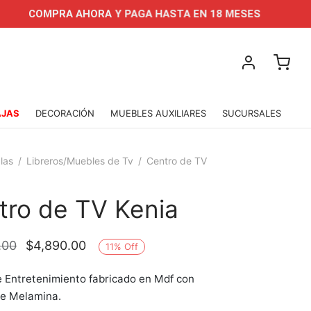
OMPRA AHORA Y PAGA HASTA EN 18 MESES
APROVE
AJAS
DECORACIÓN
MUEBLES AUXILIARES
SUCURSALES
las
/
Libreros/Muebles de Tv
/
Centro de TV
tro de TV Kenia
El precio
El precio
.00
$
4,890.00
11
%
Off
original
actual es:
 Entretenimiento fabricado en Mdf con
era:
$4,890.00.
de Melamina.
$5,490.00.