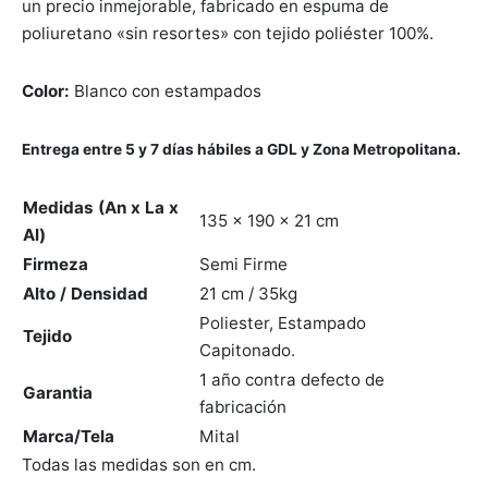
un precio inmejorable, fabricado en espuma de
 Seat
as para comedor
eceras
et
a doble
jos
$2,146.55.
poliuretano «sin resortes» con tejido poliéster 100%.
ones
as para comedor
adores
Color:
Blanco con estampados
ón ocasional
teras
es
Entrega entre
5 y 7
días hábiles
a GDL y Zona Metropolitana.
ás Cama
cheras
teras
Medidas (An x La x
135 x 190 x 21 cm
inables
Al)
Firmeza
Semi Firme
s
Alto / Densidad
21 cm / 35kg
Poliester, Estampado
Tejido
s de Centro
Capitonado.
1 año contra defecto de
eros/Muebles de Tv
Garantia
fabricación
Marca/Tela
Mital
Todas las medidas son en cm.