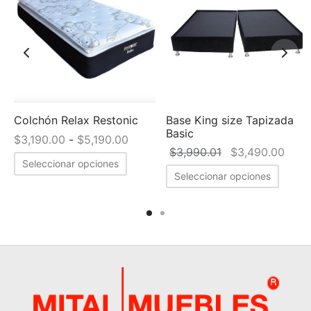
e
Colchón Relax Restonic
Base King size Tapizada
Basic
recio
Rango de
$
3,190.00
-
$
5,190.00
El precio
El p
$
3,990.01
$
3,490.00
al es:
precios:
Seleccionar opciones
original
actua
90.00.
desde
Seleccionar opciones
era:
$3,4
$3,190.00
$3,990.01.
hasta
$5,190.00