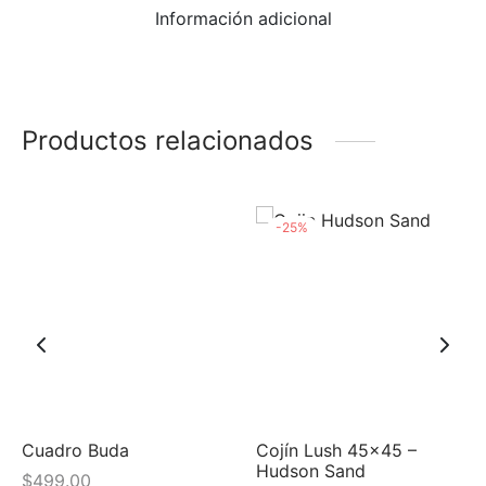
Información adicional
Productos relacionados
-
25
%
t
Cuadro Buda
Cojín Lush 45×45 –
Hudson Sand
$
499.00