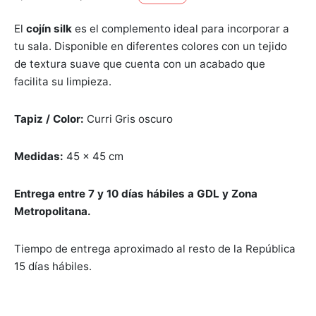
 Seat
as para comedor
eceras
et
a doble
jos
original
actual
El
cojín silk
es el complemento ideal para incorporar a
era:
es:
ones
as para comedor
adores
tu sala. Disponible en diferentes colores con un tejido
$269.00.
$199.00.
de textura suave que cuenta con un acabado que
ón ocasional
teras
es
facilita su limpieza.
ás Cama
cheras
teras
Tapiz / Color:
Curri Gris oscuro
inables
Medidas:
45 x 45 cm
s
Entrega entre 7
y 10
días hábiles
a GDL y Zona
Metropolitana.
s de Centro
Tiempo de entrega aproximado al resto de la República
eros/Muebles de Tv
15 días hábiles.